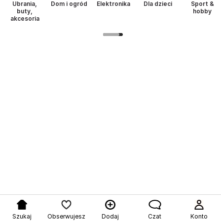
Ubrania,
Dom i ogród
Elektronika
Dla dzieci
Sport &
buty,
hobby
akcesoria
Szukaj
Obserwujesz
Dodaj
Czat
Konto