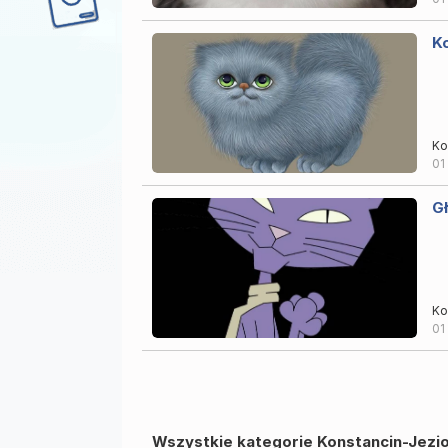
K
Ko
01
G
Ko
01
Wszystkie kategorie Konstancin-Jezi