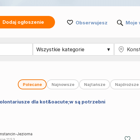
Dodaj ogłoszenie
Obserwujesz
Moje 
Polecane
Najnowsze
Najtańsze
Najdroższe
olontariusze dla kot&oacute;w są potrzebni
nstancin-Jeziorna
 sie
11:53