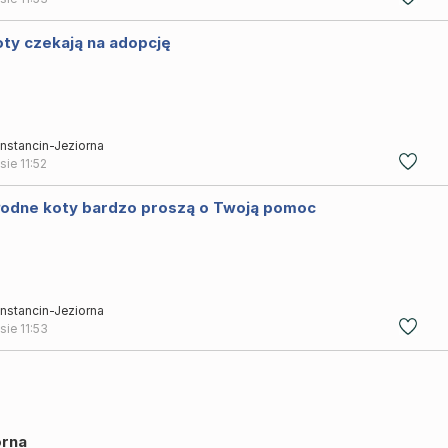
oty czekają na adopcję
nstancin-Jeziorna
 sie
11:52
łodne koty bardzo proszą o Twoją pomoc
nstancin-Jeziorna
 sie
11:53
orna