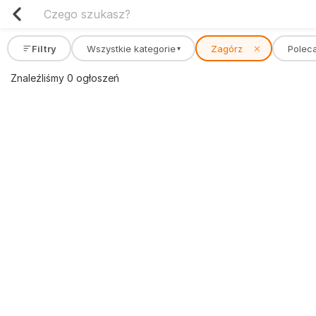
Filtry
Wszystkie kategorie
Zagórz
✕
Polec
▾
Znaleźliśmy 0 ogłoszeń