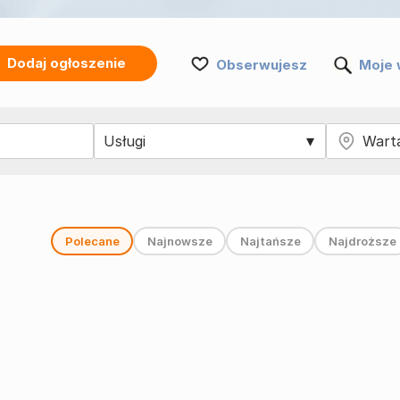
Dodaj ogłoszenie
Obserwujesz
Moje 
Polecane
Najnowsze
Najtańsze
Najdroższe
i