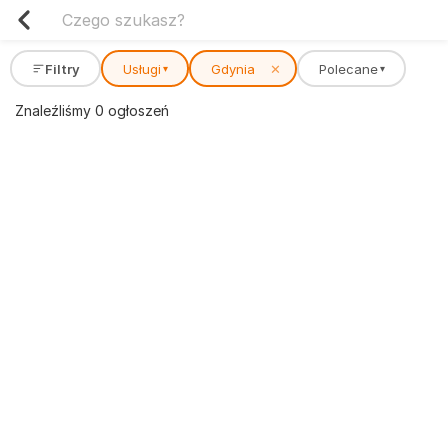
Filtry
Usługi
Gdynia
✕
Polecane
▾
▾
Znaleźliśmy 0 ogłoszeń