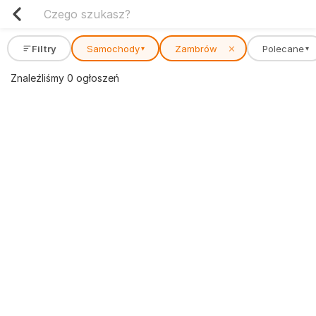
Filtry
Samochody
Zambrów
✕
Polecane
▾
▾
Znaleźliśmy 0 ogłoszeń