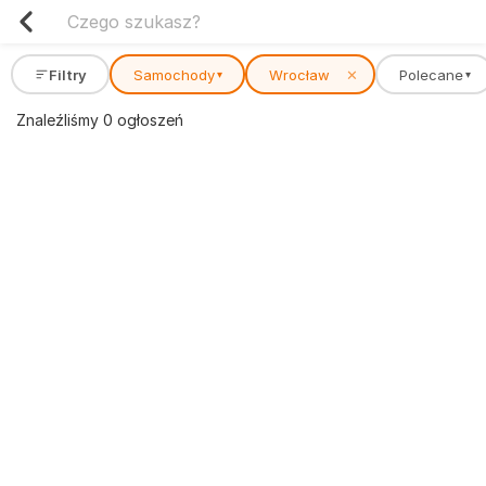
Filtry
Samochody
Wrocław
✕
Polecane
▾
▾
Znaleźliśmy 0 ogłoszeń