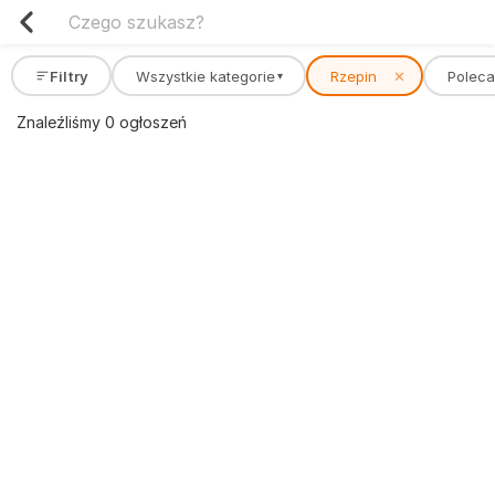
Filtry
Wszystkie kategorie
Rzepin
✕
Polec
▾
Znaleźliśmy 0 ogłoszeń