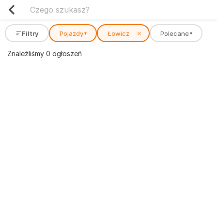
Filtry
Pojazdy
Łowicz
✕
Polecane
▾
▾
Znaleźliśmy 0 ogłoszeń