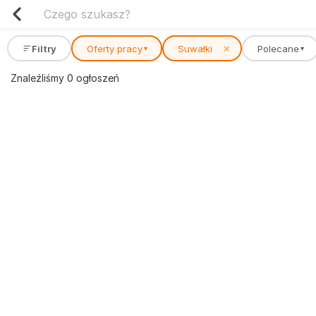
Filtry
Oferty pracy
Suwałki
✕
Polecane
▾
▾
Znaleźliśmy 0 ogłoszeń