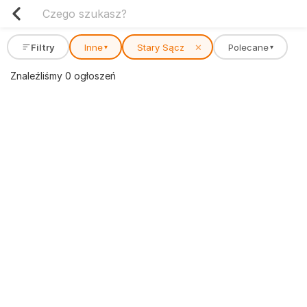
Filtry
Inne
Stary Sącz
✕
Polecane
▾
▾
Znaleźliśmy 0 ogłoszeń