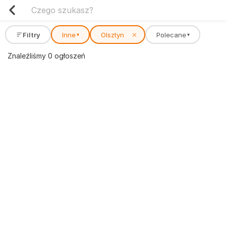
Filtry
Inne
Olsztyn
✕
Polecane
▾
▾
Znaleźliśmy 0 ogłoszeń