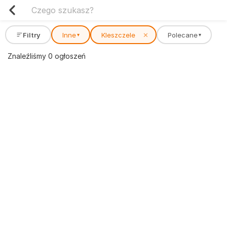
Filtry
Inne
Kleszczele
✕
Polecane
▾
▾
Znaleźliśmy 0 ogłoszeń