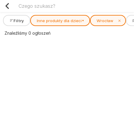
Filtry
Inne produkty dla dzieci
Wrocław
✕
▾
Znaleźliśmy 0 ogłoszeń