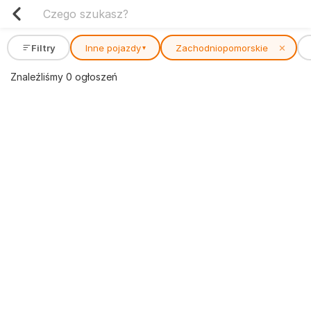
Filtry
Inne pojazdy
Zachodniopomorskie
✕
▾
Znaleźliśmy 0 ogłoszeń