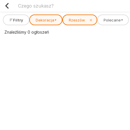
Filtry
Dekoracja
Rzeszów
✕
Polecane
▾
▾
Znaleźliśmy 0 ogłoszeń